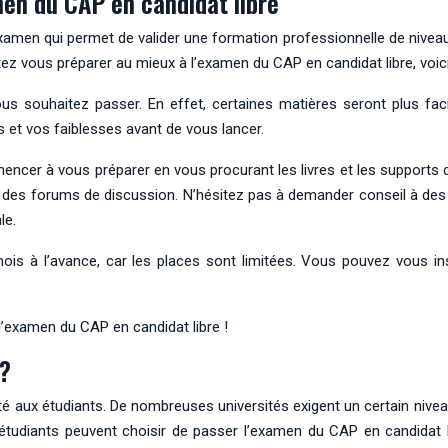
men du CAP en candidat libre
amen qui permet de valider une formation professionnelle de niveau 4 (
tez vous préparer au mieux à l’examen du CAP en candidat libre, voic
vous souhaitez passer. En effet, certaines matières seront plus fa
s et vos faiblesses avant de vous lancer.
encer à vous préparer en vous procurant les livres et les supports 
u des forums de discussion. N’hésitez pas à demander conseil à de
le.
ois à l’avance, car les places sont limitées. Vous pouvez vous ins
l’examen du CAP en candidat libre !
 ?
té aux étudiants. De nombreuses universités exigent un certain nivea
udiants peuvent choisir de passer l’examen du CAP en candidat li