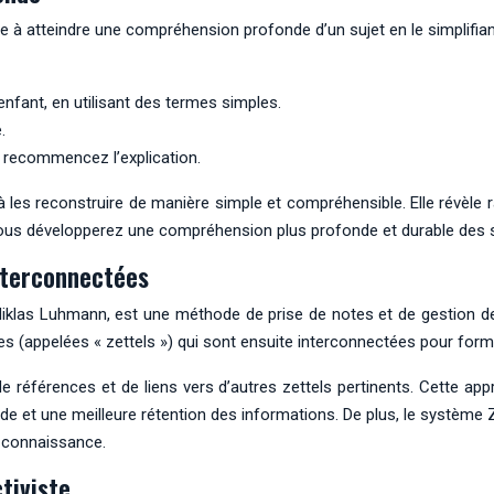
 à atteindre une compréhension profonde d’un sujet en le simplifia
nfant, en utilisant des termes simples.
.
s recommencez l’explication.
les reconstruire de manière simple et compréhensible. Elle révèl
vous développerez une compréhension plus profonde et durable des s
nterconnectées
iklas Luhmann, est une méthode de prise de notes et de gestion de
les (appelées « zettels ») qui sont ensuite interconnectées pour fo
références et de liens vers d’autres zettels pertinents. Cette app
e et une meilleure rétention des informations. De plus, le système Z
 connaissance.
tiviste