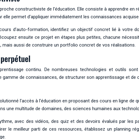
pproche constructiviste de l’éducation. Elle consiste à apprendre en
ar elle permet d’appliquer immédiatement les connaissances acquise
ours d’auto-formation, identifiez un objectif concret lié à votre
 Découpez ensuite ce projet en étapes plus petites, chacune nécess
mais aussi de construire un portfolio concret de vos réalisations.
 perpétuel
pprentissage continu. De nombreuses technologies et outils sont
e gamme de connaissances, de structurer son apprentissage et de c
ionné l’accès à l’éducation en proposant des cours en ligne de quali
ans une multitude de domaines, des sciences humaines aux technolo
me, avec des vidéos, des quiz et des devoirs évalués par les pairs.
irer le meilleur parti de ces ressources, établissez un planning ré
ge.