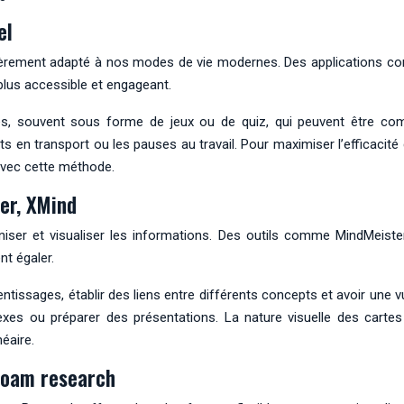
el
ulièrement adapté à nos modes de vie modernes. Des applications c
plus accessible et engageant.
bles, souvent sous forme de jeux ou de quiz, qui peuvent être c
ts en transport ou les pauses au travail. Pour maximiser l’efficacit
avec cette méthode.
er, XMind
niser et visualiser les informations. Des outils comme MindMeist
nt égaler.
entissages, établir des liens entre différents concepts et avoir une
exes ou préparer des présentations. La nature visuelle des cartes
éaire.
 roam research