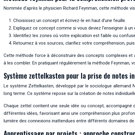
Nommée d’après le physicien Richard Feynman, cette méthode vise
Choisissez un concept et écrivez-le en haut d’une feuille.
Expliquez ce concept comme si vous deviez l’enseigner à un e
Identifiez les zones où votre explication est faible ou confuse
Retournez à vos sources, clarifiez votre compréhension, pui
Cette méthode force à déconstruire des concepts complexes et à 
à les combler. En pratiquant régulièrement la méthode Feynman, 
Système zettelkasten pour la prise de notes i
Le système Zettelkasten, développé par le sociologue allemand N
long terme. Ce système repose sur la création de notes individuel
Chaque zettel contient une seule idée ou concept, accompagné de 
différentes idées, favorisant ainsi une compréhension plus profond
lumière des connexions inattendues entre différents domaines de
Apprentissage par projets : approche construc